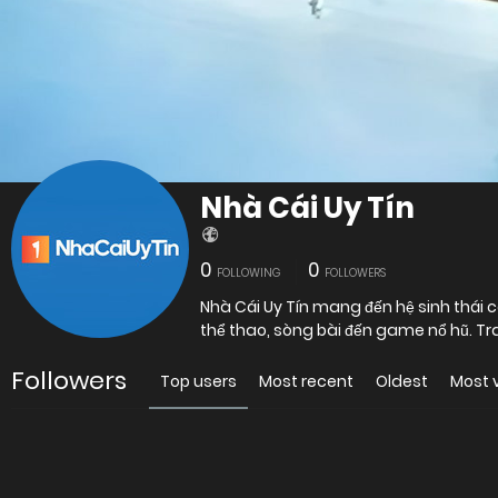
Nhà Cái Uy Tín
0
0
FOLLOWING
FOLLOWERS
Nhà Cái Uy Tín mang đến hệ sinh thái c
thể thao, sòng bài đến game nổ hũ. Tra
Followers
Top users
Most recent
Oldest
Most 