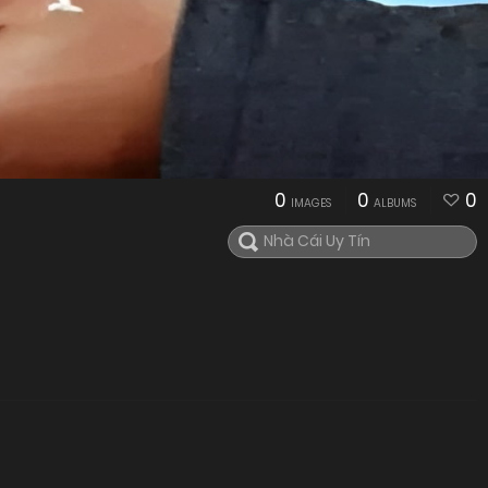
0
0
0
IMAGES
ALBUMS