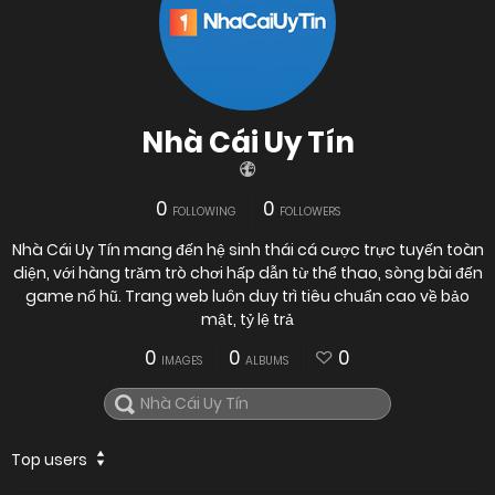
Nhà Cái Uy Tín
0
0
FOLLOWING
FOLLOWERS
Nhà Cái Uy Tín mang đến hệ sinh thái cá cược trực tuyến toàn
diện, với hàng trăm trò chơi hấp dẫn từ thể thao, sòng bài đến
game nổ hũ. Trang web luôn duy trì tiêu chuẩn cao về bảo
mật, tỷ lệ trả
0
0
0
IMAGES
ALBUMS
Top users