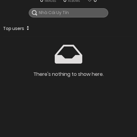
0
0
0
IMAGES
ALBUMS
Top users
There's nothing to show here.