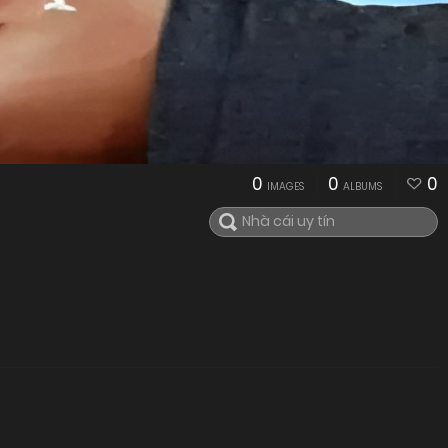
0
0
0
IMAGES
ALBUMS