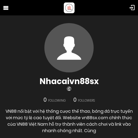
Nhacaivn88sx
0
0
FOLLOWING
FOLLOWERS
VN88 nổi bật với hệ thống cược thể thao, bóng đá trực tuyến
với mức tỷ lệ cao tuyệt đối. Website vn88sx.com chính thức
của VN88 Việt Nam hỗ trợ thành viên cách chơi và link vào
nhanh chóng nhất. Cùng