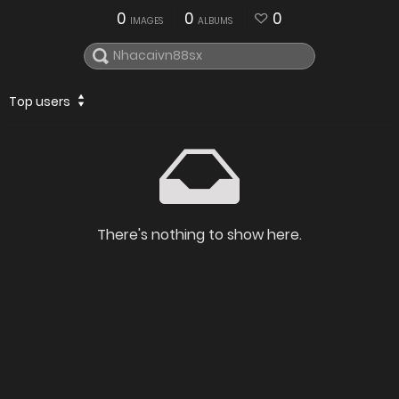
0
0
0
IMAGES
ALBUMS
Top users
There's nothing to show here.