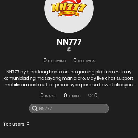
NN777
0
0
FOLLOWING
FOLLOWERS
NN777 ay hindi lang basta online gaming platform – ito ay
komunidad ng masayang manlalaro. May live chat support,
mabilis na cash out, at promosyon para sa bawat okasyon.
0
0
0
IMAGES
ALBUMS
Top users