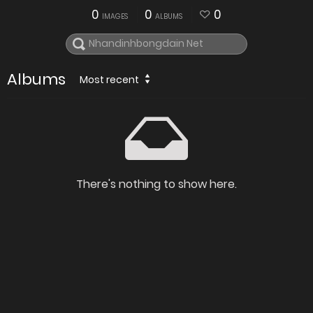
0
0
0
IMAGES
ALBUMS
Albums
Most recent
There's nothing to show here.