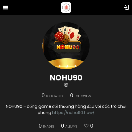
NOHU90
0
0
FOLLOWING
FOLLOWERS
NOHU90 – cổng game đổi thưởng hàng đầu với các trò chơi
phong
https://nohu90.how/
0
0
0
IMAGES
ALBUMS