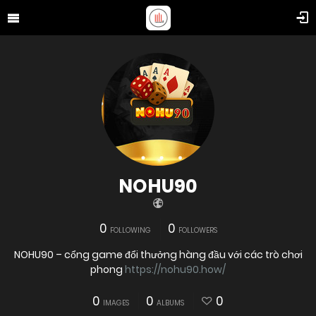
NOHU90
0
0
FOLLOWING
FOLLOWERS
NOHU90 – cổng game đổi thưởng hàng đầu với các trò chơi
phong
https://nohu90.how/
0
0
0
IMAGES
ALBUMS