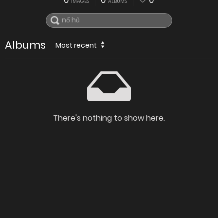
0
0
0
IMAGES
ALBUMS
Albums
Most recent
There's nothing to show here.