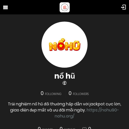
nổ hũ
0
0
FOLLOWING
FOLLOWERS
Trải nghiệm nổ hũ đổi thưởng hấp dẫn với jackpot cực lớn,
giao diện đẹp mắt và ưu đãi mỗi ngày.
https://nohu90-
nohu.org/