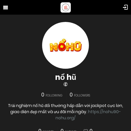
nổ hũ
0
0
FOLLOWING
FOLLOWERS
Trải nghiệm nổ hũ đổi thưởng hấp dẫn với jackpot cực lớn,
giao diện đẹp mắt và ưu đãi mỗi ngày.
https://nohu90-
nohu.org/