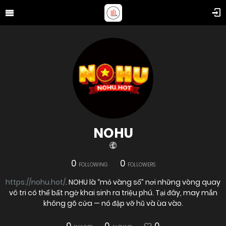
NOHU
0
0
FOLLOWING
FOLLOWERS
https://nohu.hot/
. NOHU là “mỏ vàng số” nơi những vòng quay
vô tri có thể bất ngờ khai sinh ra triệu phú. Tại đây, may mắn
không gõ cửa — nó đập vỡ hũ và ùa vào.