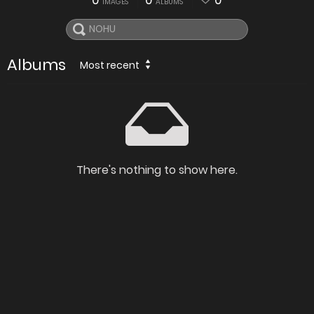
0
0
0
IMAGES
ALBUMS
Albums
Most recent
There's nothing to show here.