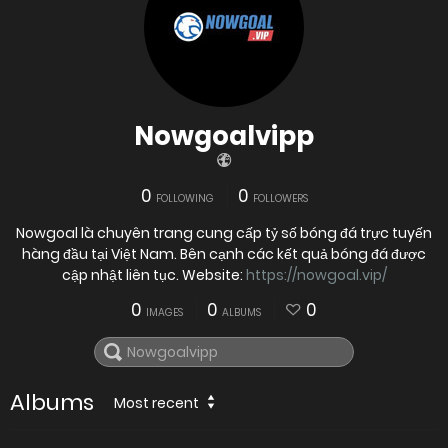
Nowgoalvipp
0
0
FOLLOWING
FOLLOWERS
Nowgoal là chuyên trang cung cấp tỷ số bóng đá trực tuyến
hàng đầu tại Việt Nam. Bên cạnh các kết quả bóng đá được
cập nhật liên tục. Website:
https://nowgoal.vip/
0
0
0
IMAGES
ALBUMS
Albums
Most recent