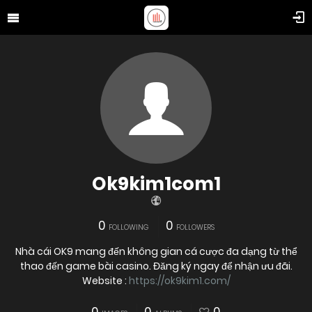
Ok9kim1com1
0
0
FOLLOWING
FOLLOWERS
Nhà cái OK9 mang đến không gian cá cược đa dạng từ thể
thao đến game bài casino. Đăng ký ngay để nhận ưu đãi.
Website :
https://ok9kim1.com/