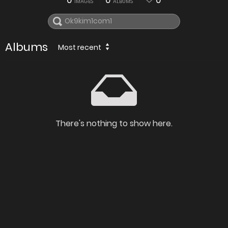
0
0
0
IMAGES
ALBUMS
Albums
Most recent
There's nothing to show here.