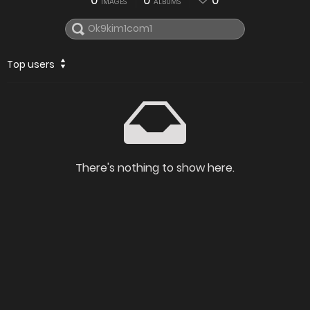
0
0
0
IMAGES
ALBUMS
Top users
There's nothing to show here.