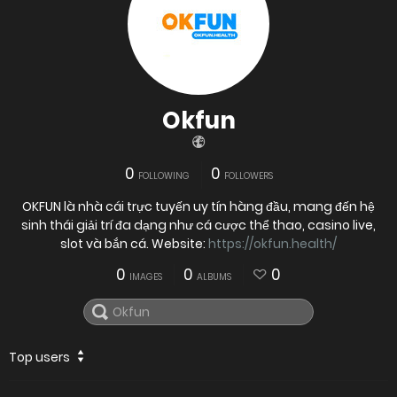
Okfun
0
0
FOLLOWING
FOLLOWERS
OKFUN là nhà cái trực tuyến uy tín hàng đầu, mang đến hệ
sinh thái giải trí đa dạng như cá cược thể thao, casino live,
slot và bắn cá. Website:
https://okfun.health/
0
0
0
IMAGES
ALBUMS
Top users