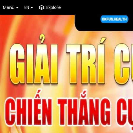
Menu
EN
Explore