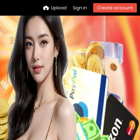
Upload
Sign in
Create account