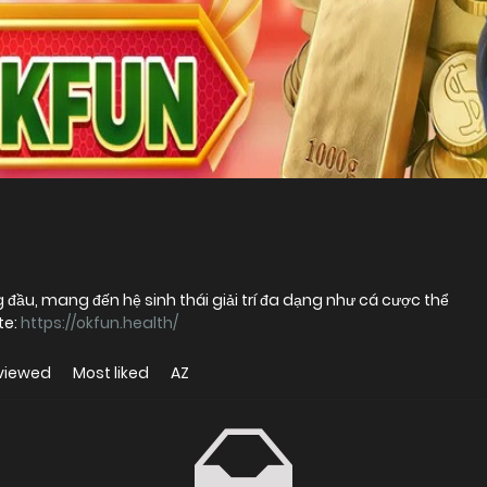
g đầu, mang đến hệ sinh thái giải trí đa dạng như cá cược thể
te:
https://okfun.health/
viewed
Most liked
AZ