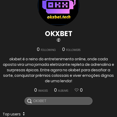
OKXBET
0
0
FOLLOWING
FOLLOWERS
okxbet é o reino do entretenimento online, onde cada
aposta vira uma jornada eletrizante repleta de adrenalina e
surpresas épicas. Entre agora no okxbet para desafiar a
sorte, conquistar prêmios colossais e viver emoções dignas
de uma lenda!
0
0
0
IMAGES
ALBUMS
Top users