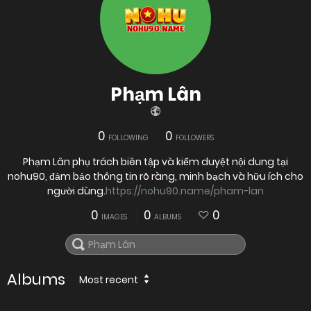
Phạm Lân
0
0
FOLLOWING
FOLLOWERS
Phạm Lân phụ trách biên tập và kiểm duyệt nội dung tại
nohu90, đảm bảo thông tin rõ ràng, minh bạch và hữu ích cho
người dùng.
https://nohu90.name/pham-lan
0
0
0
IMAGES
ALBUMS
Albums
Most recent