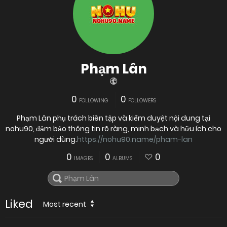
Phạm Lân
0
0
FOLLOWING
FOLLOWERS
Phạm Lân phụ trách biên tập và kiểm duyệt nội dung tại
nohu90, đảm bảo thông tin rõ ràng, minh bạch và hữu ích cho
người dùng.
https://nohu90.name/pham-lan
0
0
0
IMAGES
ALBUMS
Liked
Most recent