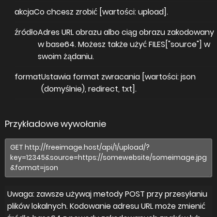
akcja
Co chcesz zrobić [wartości: upload].
źródło
Adres URL obrazu albo ciąg obrazu zakodowany
w base64. Możesz także użyć FILES["source"] w
swoim żądaniu.
format
Ustawia format zwracania [wartości: json
(domyślnie), redirect, txt].
Przykładowe wywołanie
Uwaga: zawsze używaj metody POST przy przesyłaniu
plików lokalnych. Kodowanie adresu URL może zmienić