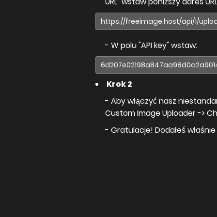
URL" wstaw poniższy adres URL
- W polu "API key" wstaw:
Krok 2
- Aby włączyć nasz niestandar
Custom Image Uploader -> C
- Gratulacje! Dodałeś właśnie