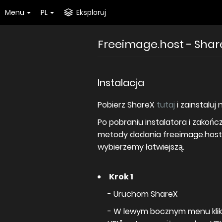
Menu
PL
Eksploruj
Freeimage.host - Sha
Instalacja
Pobierz ShareX
tutaj
i zainstaluj
Po pobraniu instalatora i zakoń
metody dodania freeimage.host 
wybierzemy łatwiejszą.
Krok 1
- Uruchom ShareX
- W lewym bocznym menu klikni