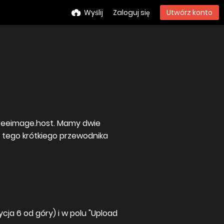
Wyślij
Zaloguj się
Utwórz konto
 freeimage.host. Mamy dwie
 tego krótkiego przewodnika
cja 6 od góry) i w polu "Upload