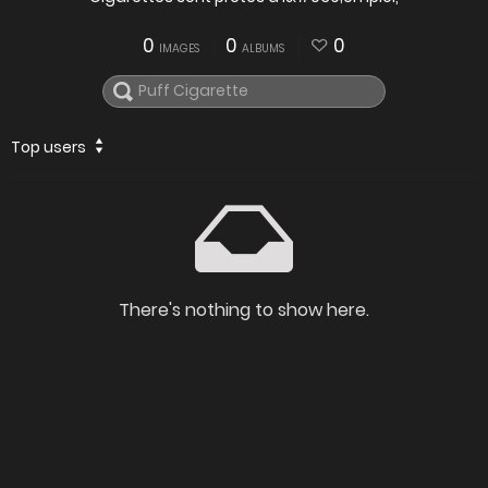
0
0
0
IMAGES
ALBUMS
Top users
There's nothing to show here.