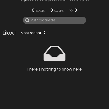
0
0
0
IMAGES
ALBUMS
Liked
Most recent
There's nothing to show here.