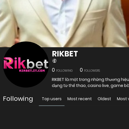
RIKBET
0
0
FOLLOWING
FOLLOWERS
RIKBET là một trong những thương hiệu c
dạng từ thể thao, casino live, game bà
Following
Top users
Most recent
Oldest
Most 