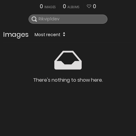
0
0
0
IMAGES
ALBUMS
Images
Most recent
There's nothing to show here.