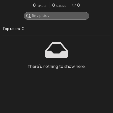
0
0
0
IMAGES
ALBUMS
Top users
There's nothing to show here.