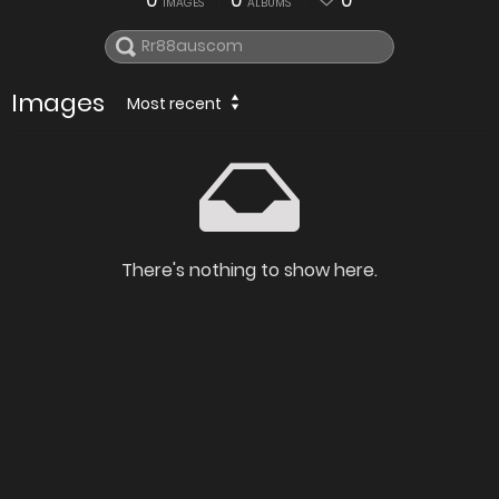
0
0
0
IMAGES
ALBUMS
Images
Most recent
There's nothing to show here.