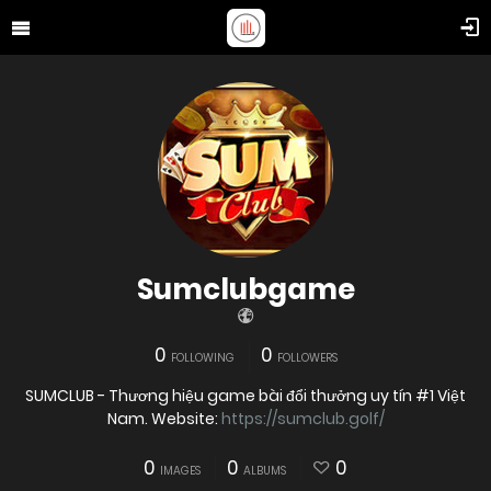
Sumclubgame
0
0
FOLLOWING
FOLLOWERS
SUMCLUB - Thương hiệu game bài đổi thưởng uy tín #1 Việt
Nam. Website:
https://sumclub.golf/
0
0
0
IMAGES
ALBUMS