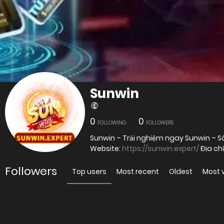
Sunwin
0
0
FOLLOWING
FOLLOWERS
Sunwin – Trải nghiệm ngay Sunwin – Sân
Website:
https://sunwin.expert/
Địa chỉ
Followers
Top users
Most recent
Oldest
Most 