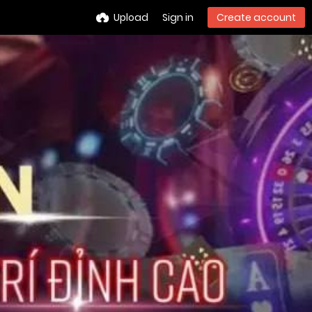
Upload
Sign in
Create account