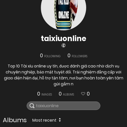
taixiuonline
0
0
FOLLOWING
FOLLOWERS
Top 10 Tài xỉu online uy tín, được đánh giá cao nhờ dịch vụ
chuyên nghiệp, bảo mật tuyệt đối. Trải nghiệm đẳng cấp với
giao diện hiện đại, hỗ trợ tận tâm, nơi bạn hoàn toàn yên tâm
gửi gắm n
0
0
0
IMAGES
ALBUMS
Albums
Most recent