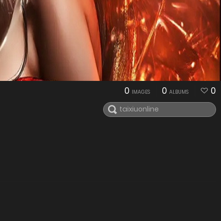
0
0
0
IMAGES
ALBUMS