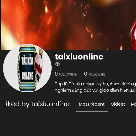
taixiuonline
0
0
FOLLOWING
FOLLOWERS
Top 10 Tài xỉu online uy tín, được đánh
nghiệm đẳng cấp với giao diện hiện đại
Liked by taixiuonline
Most recent
Oldest
M