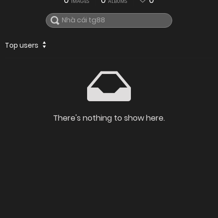
0
0
0
IMAGES
ALBUMS
Top users
There's nothing to show here.