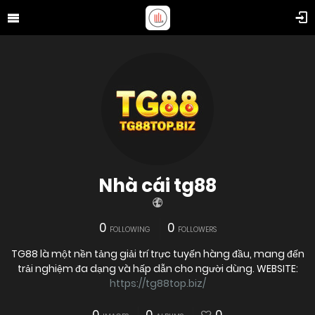
Nhà cái tg88
0
0
FOLLOWING
FOLLOWERS
TG88 là một nền tảng giải trí trực tuyến hàng đầu, mang đến
trải nghiệm đa dạng và hấp dẫn cho người dùng. WEBSITE:
https://tg88top.biz/