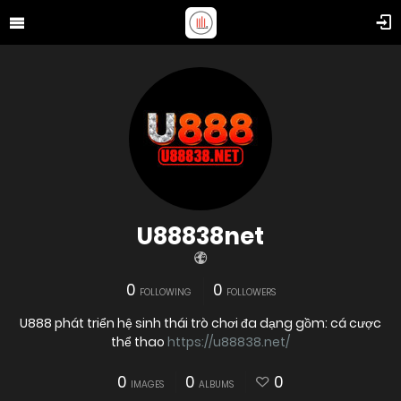
U88838net
0
0
FOLLOWING
FOLLOWERS
U888 phát triển hệ sinh thái trò chơi đa dạng gồm: cá cược
thể thao
https://u88838.net/
0
0
0
IMAGES
ALBUMS