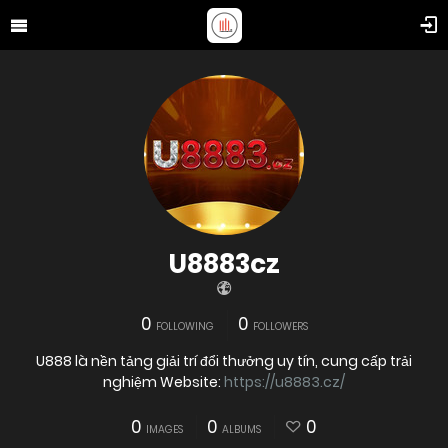
U8883cz
0
0
FOLLOWING
FOLLOWERS
U888 là nền tảng giải trí đổi thưởng uy tín, cung cấp trải
nghiệm Website:
https://u8883.cz/
0
0
0
IMAGES
ALBUMS