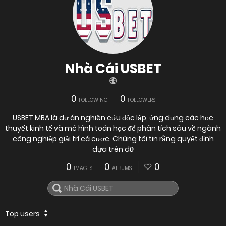
Nhà Cái USBET
0
0
FOLLOWING
FOLLOWERS
USBET MBA là dự án nghiên cứu độc lập, ứng dụng các học
thuyết kinh tế và mô hình toán học để phân tích sâu về ngành
công nghiệp giải trí cá cược. Chúng tôi tin rằng quyết định
dựa trên dữ
0
0
0
IMAGES
ALBUMS
Top users