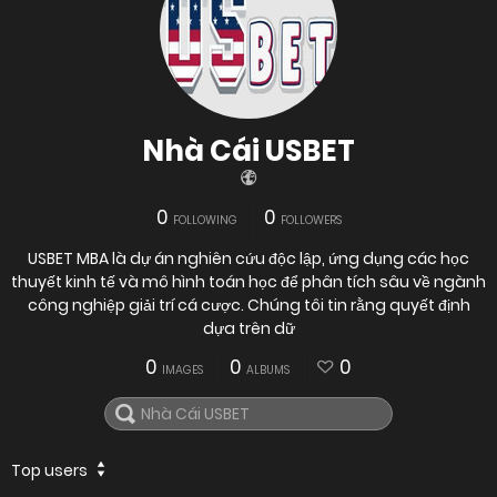
Nhà Cái USBET
0
0
FOLLOWING
FOLLOWERS
USBET MBA là dự án nghiên cứu độc lập, ứng dụng các học
thuyết kinh tế và mô hình toán học để phân tích sâu về ngành
công nghiệp giải trí cá cược. Chúng tôi tin rằng quyết định
dựa trên dữ
0
0
0
IMAGES
ALBUMS
Top users