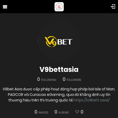
V9bettasia
0
0
FOLLOWING
FOLLOWERS
V9bet Asia được cấp phép hoạt động hợp pháp bởi Isle of Man,
PAGCOR và Curacao eGaming, qua đó khẳng định uy tín
thương hiệu trên thị trường quốc tế.
https://v9bett.asia/
0
0
0
IMAGES
ALBUMS