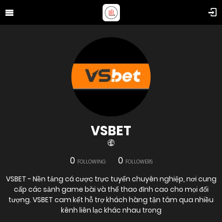
VSBET
0
0
FOLLOWING
FOLLOWERS
VSBET - Nền tảng cá cược trực tuyến chuyên nghiệp, nơi cung
cấp các sảnh game bài và thể thao đỉnh cao cho mọi đối
tượng. VSBET cam kết hỗ trợ khách hàng tận tâm qua nhiều
kênh liên lạc khác nhau trong