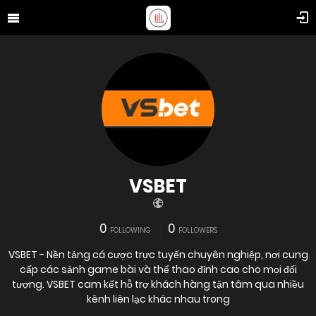
VSBET
0
0
FOLLOWING
FOLLOWERS
VSBET - Nền tảng cá cược trực tuyến chuyên nghiệp, nơi cung
cấp các sảnh game bài và thể thao đỉnh cao cho mọi đối
tượng. VSBET cam kết hỗ trợ khách hàng tận tâm qua nhiều
kênh liên lạc khác nhau trong