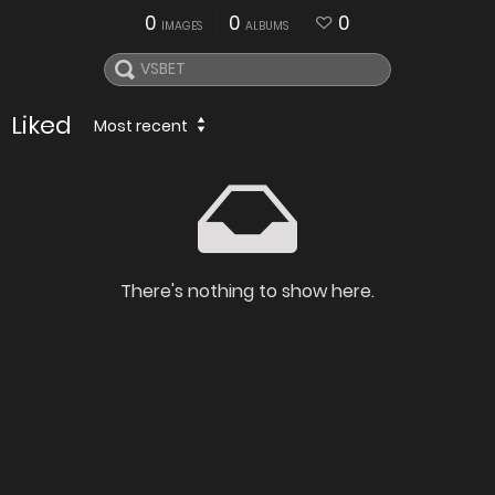
0
0
0
IMAGES
ALBUMS
Liked
Most recent
There's nothing to show here.