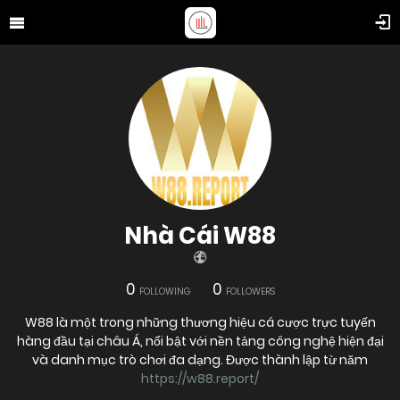
Nhà Cái W88
0
0
FOLLOWING
FOLLOWERS
W88 là một trong những thương hiệu cá cược trực tuyến
hàng đầu tại châu Á, nổi bật với nền tảng công nghệ hiện đại
và danh mục trò chơi đa dạng. Được thành lập từ năm
https://w88.report/