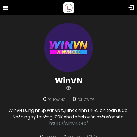
WinVN
0
0
FOLLOWING
FOLLOWERS
WinVN Đăng nhập WinVN tại link chính thức, an toàn 100%.
Nhận ngay thưởng 199K cho thành viên mới Website:
https://winvn.ceo/