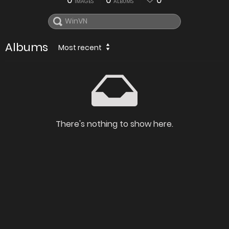
0
0
0
IMAGES
ALBUMS
Albums
Most recent
There's nothing to show here.