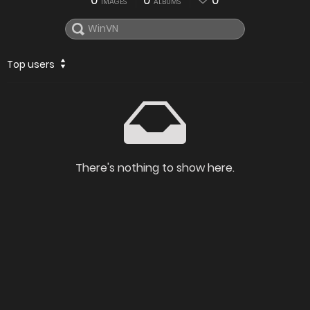
0
0
0
IMAGES
ALBUMS
Top users
There's nothing to show here.