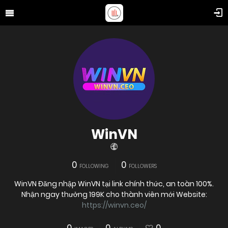
WinVN
0
0
FOLLOWING
FOLLOWERS
WinVN Đăng nhập WinVN tại link chính thức, an toàn 100%.
Nhận ngay thưởng 199K cho thành viên mới Website:
https://winvn.ceo/