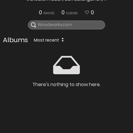
0
0
0
IMAGES
ALBUMS
Albums
Most recent
There's nothing to show here.