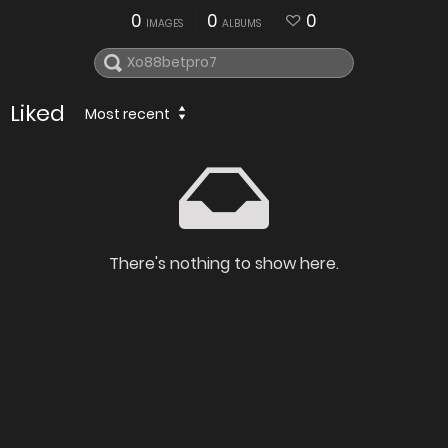
0
0
0
IMAGES
ALBUMS
Liked
Most recent
There's nothing to show here.