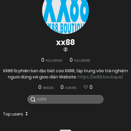
xx88
0
0
FOLLOWING
FOLLOWERS
XX88 là phiên bản đặc biệt của XX88, tập trung vào trải nghiệm
người dùng với giao diện Website:
https://xx88.boutique/
0
0
0
IMAGES
ALBUMS
Top users