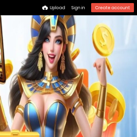
Upload
Sign in
Create account