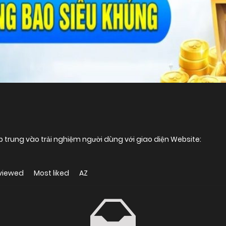
ập trung vào trải nghiệm người dùng với giao diện Website:
viewed
Most liked
AZ