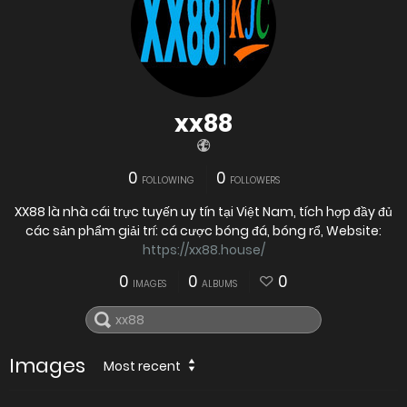
xx88
0
0
FOLLOWING
FOLLOWERS
XX88 là nhà cái trực tuyến uy tín tại Việt Nam, tích hợp đầy đủ
các sản phẩm giải trí: cá cược bóng đá, bóng rổ, Website:
https://xx88.house/
0
0
0
IMAGES
ALBUMS
Images
Most recent