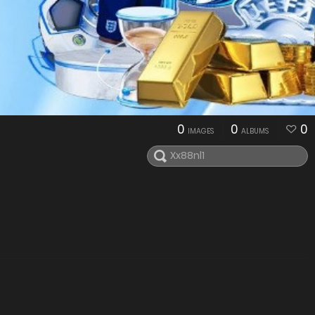
0
0
0
IMAGES
ALBUMS