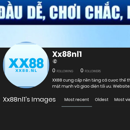
Xx88nl1
0
0
FOLLOWING
FOLLOWERS
XX88 cung cấp nền tảng cá cược thể th
mật mạnh và giao diện tối ưu. Websi
Xx88nl1's Images
Most recent
Oldest
Most v